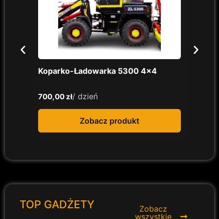
Koparko-Ładowarka 5300 4×4
MINI
łado
/ dzień
700,00
zł
350,
Zobacz produkt
TOP GADŻETY
Zobacz
wszystkie