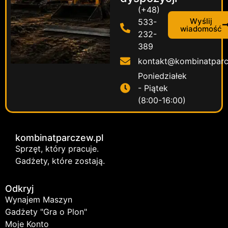
(+48)
Wyślij
533-
wiadomość
232-
389
kontakt@kombinatparc
Poniedziałek
- Piątek
(8:00-16:00)
kombinatparczew.pl
Sprzęt, który pracuje.
Gadżety, które zostają.
Odkryj
Wynajem Maszyn
Gadżety "Gra o Plon"
Moje Konto