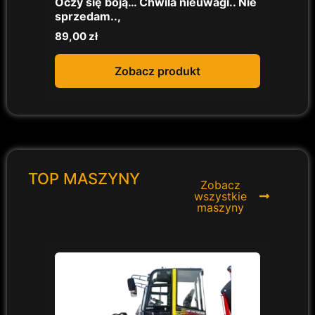
Oczy się boją… Chwila nieuwagi.. Nie
nakl
sprzedam..,
40,0
89,00
zł
Zobacz produkt
TOP MASZYNY
Zobacz
wszystkie
maszyny