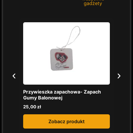
gadżety
Przywieszka zapachowa- Zapach
Czap
Gumy Balonowej
Jesi
25,00
zł
40,0
Zobacz produkt