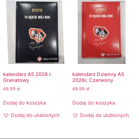
kalendarz A5 2026 r.
kalendarz Dzienny A5
Granatowy
2026r, Czerwony
49,99
zł
49,99
zł
Dodaj do koszyka
Dodaj do koszyka
Dodaj do ulubionych
Dodaj do ulubionych