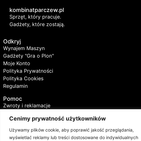
kombinatparczew.pl
Sprzęt, który pracuje.
Gadżety, które zostają.
Odkryj
Wynajem Maszyn
Gadżety "Gra o Plon"
Moje Konto
Polityka Prywatności
Polityka Cookies
Regulamin
Pomoc
Zwroty i reklamacje
Kontakt
Cenimy prywatność użytkowników
Śledzenie zamówienia
FAQ
Używamy plików cookie, aby poprawić jakość przeglądania,
wyświetlać reklamy lub treści dostosowane do indywidualnych
Kontakt