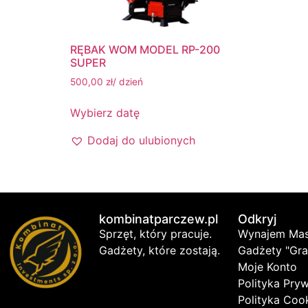
RĘBAK WOM MODEL RP-200
SUPER
500,00
zł
/ dzień
Wybierz datę
Dodaj do ulubionych
kombinatparczew.pl
Odkryj
Sprzęt, który pracuje.
Wynajem Ma
Gadżety, które zostają.
Gadżety "Gra
Moje Konto
Polityka Pry
Polityka Coo