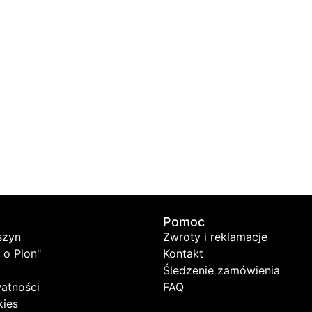
Pomoc
szyn
Zwroty i reklamacje
 o Plon"
Kontakt
Śledzenie zamówienia
watności
FAQ
kies