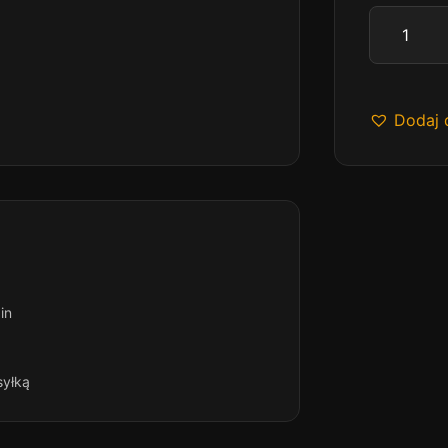
Dodaj 
in
syłką