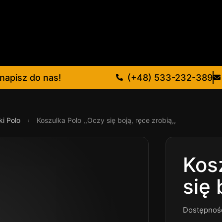
napisz do nas!
(+48) 533-232-389
ki Polo
›
Koszulka Polo ,,Oczy się boją, ręce zrobią,,
Kos
się 
Dostępnoś