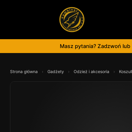
Masz pytania? Zadzwoń lub 
Strona główna
›
Gadżety
›
Odzież i akcesoria
›
Koszul