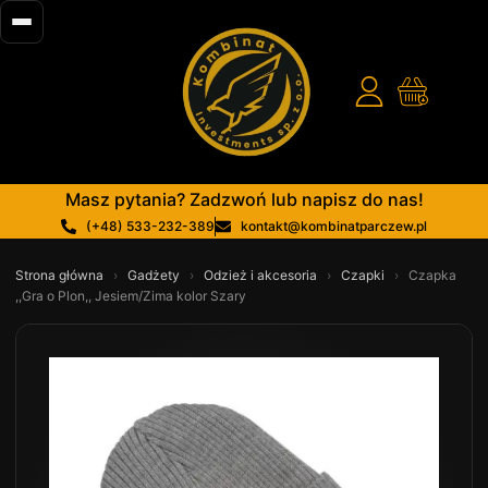
Masz pytania? Zadzwoń lub napisz do nas!
(+48) 533-232-389
kontakt@kombinatparczew.pl
Strona główna
›
Gadżety
›
Odzież i akcesoria
›
Czapki
›
Czapka
,,Gra o Plon,, Jesiem/Zima kolor Szary