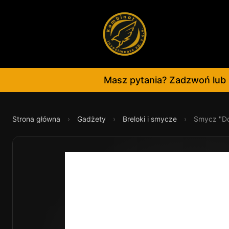
Masz pytania? Zadzwoń lub 
Strona główna
›
Gadżety
›
Breloki i smycze
›
Smycz "Do