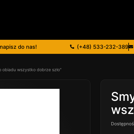
napisz do nas!
(+48) 533-232-389
 obiadu wszystko dobrze szło"
Smy
wsz
Dostępnoś