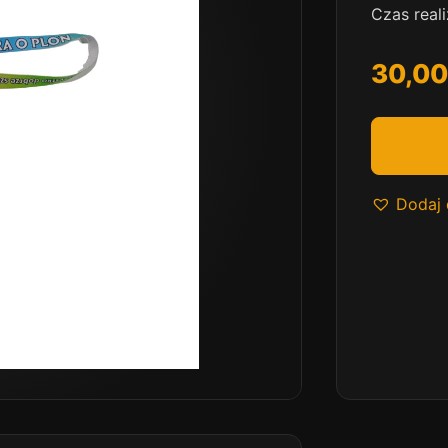
Czas real
30,0
Dodaj 