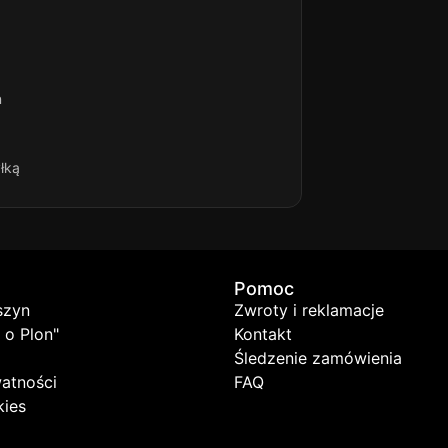
n
łką
Pomoc
szyn
Zwroty i reklamacje
 o Plon"
Kontakt
Śledzenie zamówienia
watności
FAQ
kies