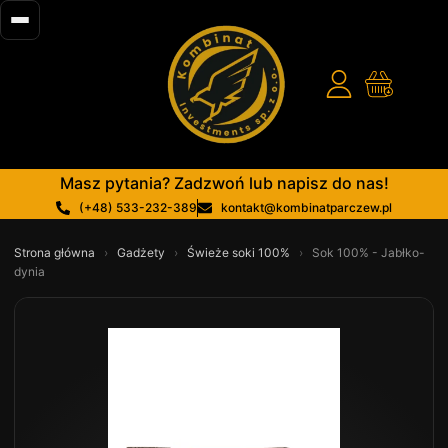
Masz pytania? Zadzwoń lub napisz do nas!
(+48) 533-232-389
kontakt@kombinatparczew.pl
Strona główna
›
Gadżety
›
Świeże soki 100%
›
Sok 100% - Jabłko-
dynia